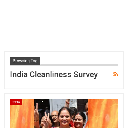
Browsing Tag
India Cleanliness Survey
लखनऊ