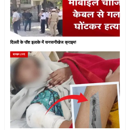
दिल्ली के पॉश इलाके में सनसनीखेज क्राइम!
क्राइम LIVE