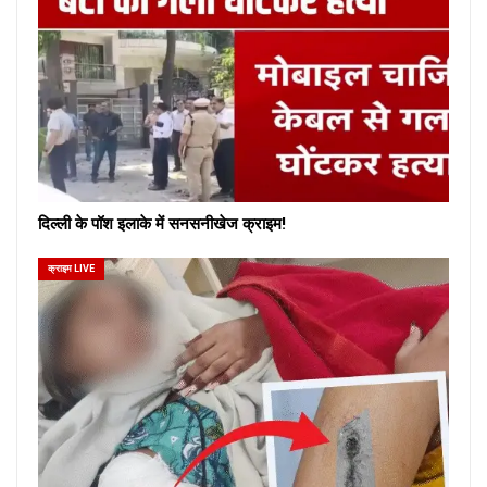
दिल्ली के पॉश इलाके में सनसनीखेज क्राइम!
क्राइम LIVE