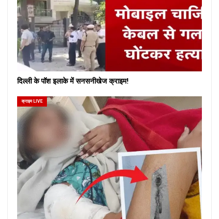
दिल्ली के पॉश इलाके में सनसनीखेज क्राइम!
क्राइम LIVE