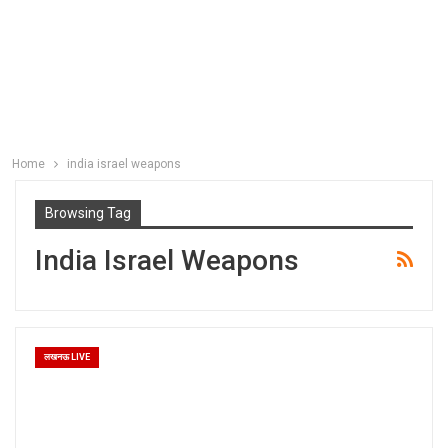
Home
india israel weapons
Browsing Tag
India Israel Weapons
लखनऊ LIVE