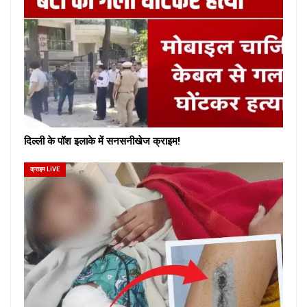
दिल्ली के पॉश इलाके में सनसनीखेज क्राइम!
क्राइम LIVE