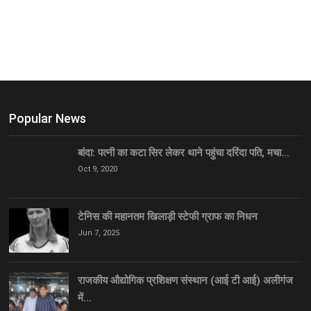
Popular News
बांदा: पत्नी का कटा सिर लेकर थाने पहुंचा दरिंदा पति, मचा…
Oct 9, 2020
टेनिस की महानतम खिलाड़ी स्टेफी ग्राफ का निधन
Jun 7, 2025
राजकीय औद्योगिक प्रशिक्षण संस्थान (आई टी आई) अलीगंज
में…