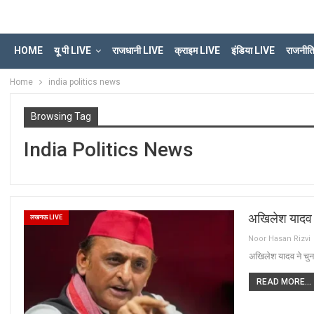
HOME
यू पी LIVE
राजधानी LIVE
क्राइम LIVE
इंडिया LIVE
राजनीत
Home
india politics news
Browsing Tag
India Politics News
अखिलेश यादव 
लखनऊ LIVE
Noor Hasan Rizvi
अखिलेश यादव ने चु
READ MORE...