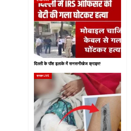
दिल्ली के पॉश इलाके में सनसनीखेज क्राइम!
क्राइम LIVE