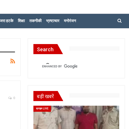
जरा हटके
शिक्षा
तकनीकी
भ्रष्टाचार
मनोरंजन
Search
बड़ी खबरें
0
क्राइम LIVE