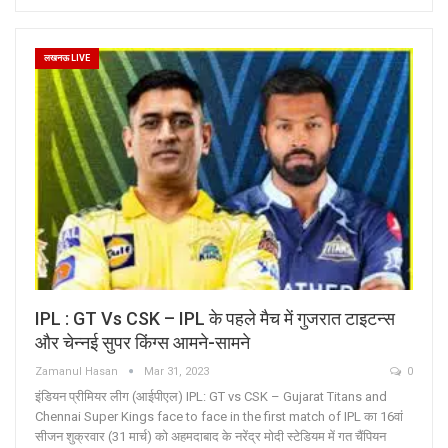
लखनऊ LIVE
IPL : GT Vs CSK – IPL के पहले मैच में गुजरात टाइटन्स
और चेन्नई सुपर किंग्स आमने-सामने
Zamanul Hasan
Mar 31, 2023
0
इंडियन प्रीमियर लीग (आईपीएल) IPL: GT vs CSK – Gujarat Titans and
Chennai Super Kings face to face in the first match of IPL का 16वां
सीजन शुक्रवार (31 मार्च) को अहमदाबाद के नरेंद्र मोदी स्टेडियम में गत चैंपियन