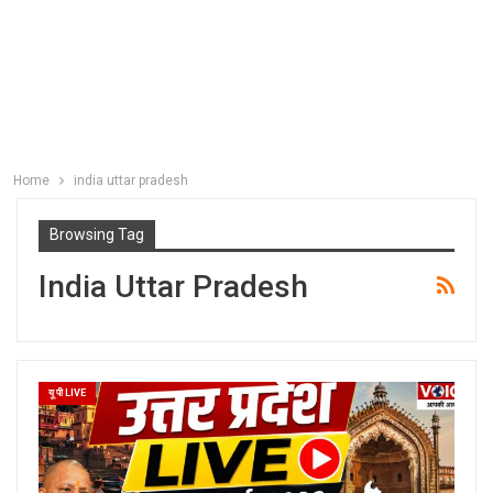
Home
india uttar pradesh
Browsing Tag
India Uttar Pradesh
यू पी LIVE