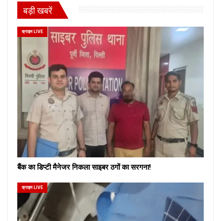
बड़ी खबरें
क्राइम LIVE
बैंक का डिप्टी मैनेजर निकला साइबर ठगों का सरगना!
क्राइम LIVE