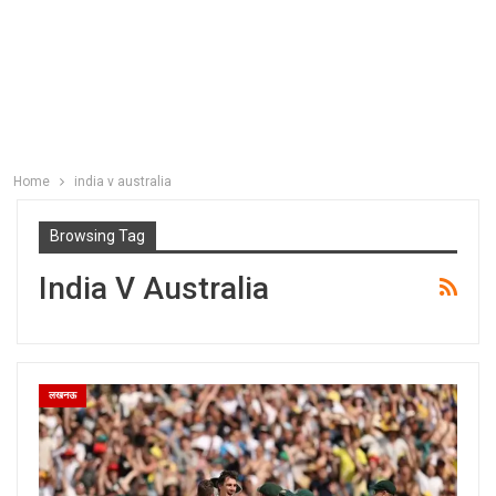
Home
india v australia
Browsing Tag
India V Australia
लखनऊ