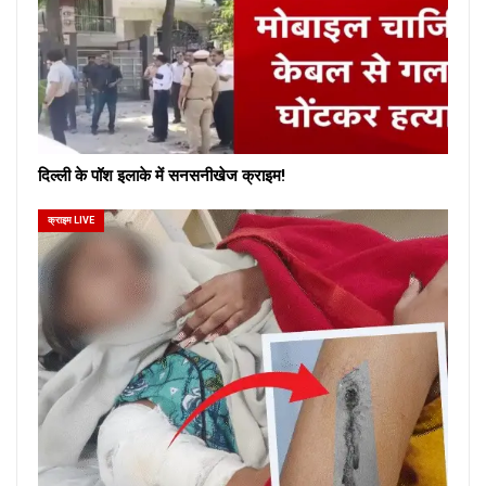
दिल्ली के पॉश इलाके में सनसनीखेज क्राइम!
क्राइम LIVE