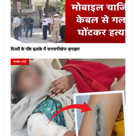
दिल्ली के पॉश इलाके में सनसनीखेज क्राइम!
क्राइम LIVE