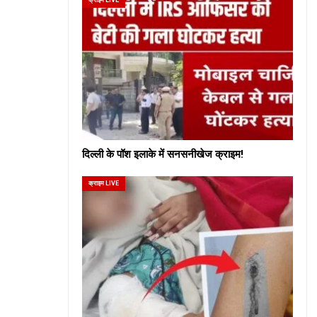
दिल्ली के पॉश इलाके में सनसनीखेज क्राइम!
क्राइम LIVE