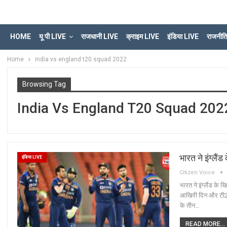
HOME
यू पी LIVE
राजधानी LIVE
क्राइम LIVE
इंडिया LIVE
राजनीत
Home
india vs england t20 squad 2022
Browsing Tag
India Vs England T20 Squad 202
भारत ने इंग्लै
इंडिया LIVE
Citizen Voice
भारत ने इंग्लैंड के
आखिरी दिन और टी20
के तीन…
READ MORE...