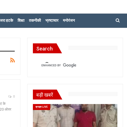
जरा हटके
शिक्षा
तकनीकी
भ्रष्टाचार
मनोरंजन
Search
बड़ी खबरें
0
्ट के
क्राइम LIVE
े 20 ओवर