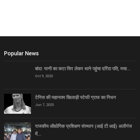
Popular News
बांदा: पत्नी का कटा सिर लेकर थाने पहुंचा दरिंदा पति, मचा…
Oct 9, 2020
टेनिस की महानतम खिलाड़ी स्टेफी ग्राफ का निधन
Jun 7, 2025
राजकीय औद्योगिक प्रशिक्षण संस्थान (आई टी आई) अलीगंज
में…