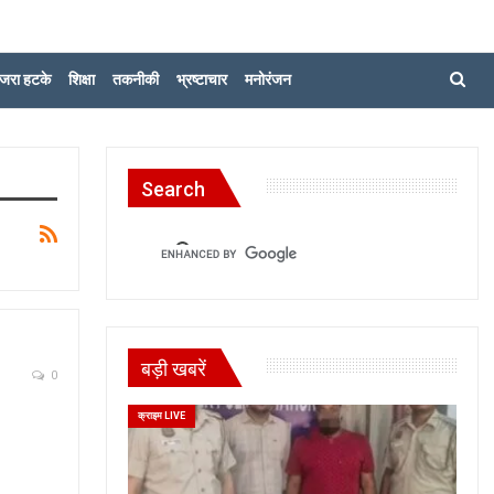
जरा हटके
शिक्षा
तकनीकी
भ्रष्टाचार
मनोरंजन
Search
बड़ी खबरें
0
क्राइम LIVE