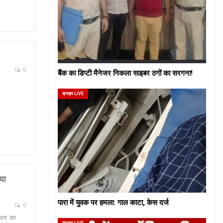
0
बैंक का डिप्टी मैनेजर निकला साइबर ठगों का सरगना!
क्राइम LIVE
या
पारा में युवक पर हमला: गाल काटा, केस दर्ज
0
लंघन का
क्राइम LIVE