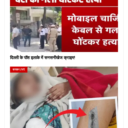
दिल्ली के पॉश इलाके में सनसनीखेज क्राइम!
क्राइम LIVE