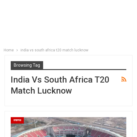
Home
india vs south africa t20 match lucknow
Browsing Tag
India Vs South Africa T20
Match Lucknow
लखनऊ