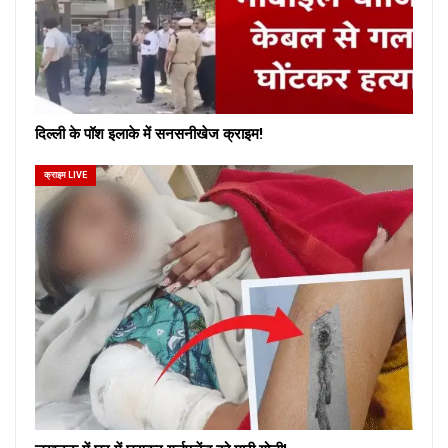
दिल्ली के पॉश इलाके में सनसनीखेज क्राइम!
क्राइम LIVE