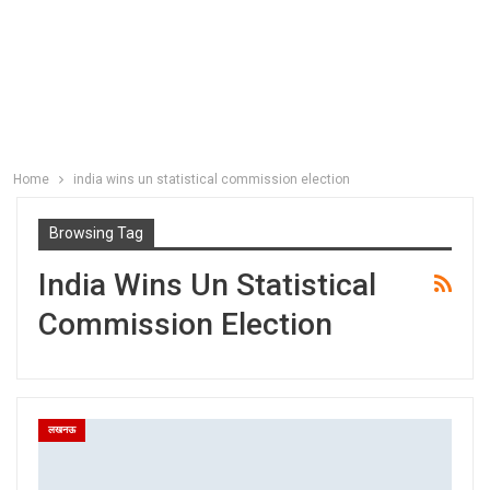
Home
india wins un statistical commission election
Browsing Tag
India Wins Un Statistical
Commission Election
लखनऊ