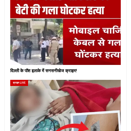
दिल्ली के पॉश इलाके में सनसनीखेज क्राइम!
क्राइम LIVE