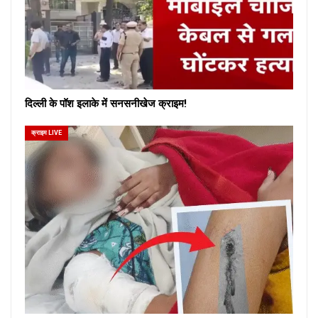
दिल्ली के पॉश इलाके में सनसनीखेज क्राइम!
क्राइम LIVE