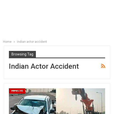
Home
indian actor accident
Browsing Tag
Indian Actor Accident
लखनऊ LIVE