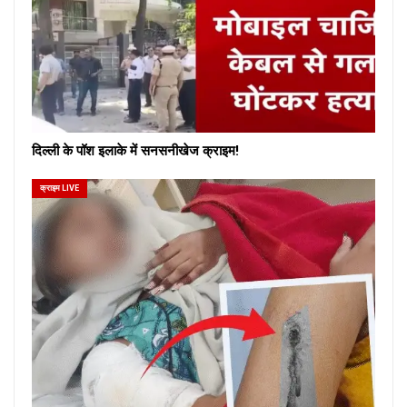
दिल्ली के पॉश इलाके में सनसनीखेज क्राइम!
क्राइम LIVE