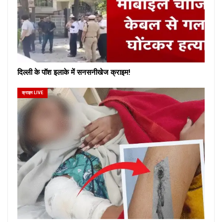
दिल्ली के पॉश इलाके में सनसनीखेज क्राइम!
क्राइम LIVE