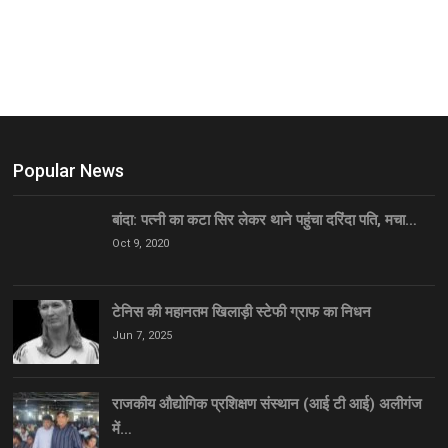
Popular News
बांदा: पत्नी का कटा सिर लेकर थाने पहुंचा दरिंदा पति, मचा…
Oct 9, 2020
टेनिस की महानतम खिलाड़ी स्टेफी ग्राफ का निधन
Jun 7, 2025
राजकीय औद्योगिक प्रशिक्षण संस्थान (आई टी आई) अलीगंज
में…