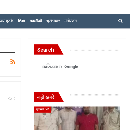
जरा हटके
शिक्षा
तकनीकी
भ्रष्टाचार
मनोरंजन
Search
बड़ी खबरें
0
क्राइम LIVE