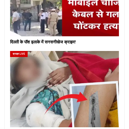
दिल्ली के पॉश इलाके में सनसनीखेज क्राइम!
क्राइम LIVE