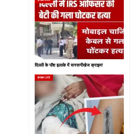
दिल्ली के पॉश इलाके में सनसनीखेज क्राइम!
क्राइम LIVE