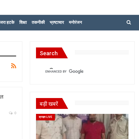
जरा हटके
शिक्षा
तकनीकी
भ्रष्टाचार
मनोरंजन
Search
शल
बड़ी खबरें
0
क्राइम LIVE