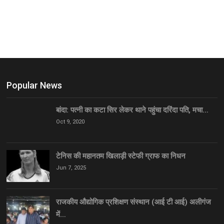
Popular News
बांदा: पत्नी का कटा सिर लेकर थाने पहुंचा दरिंदा पति, मचा…
Oct 9, 2020
टेनिस की महानतम खिलाड़ी स्टेफी ग्राफ का निधन
Jun 7, 2025
राजकीय औद्योगिक प्रशिक्षण संस्थान (आई टी आई) अलीगंज
में…