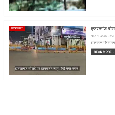
हजरतगंज चौराह
लखनऊ LIVE
Noor Hasan Rizvi
हजरतगंज चौराहा बन
READ MORE...