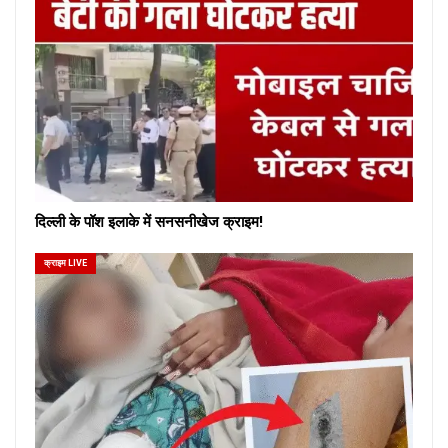
दिल्ली के पॉश इलाके में सनसनीखेज क्राइम!
क्राइम LIVE