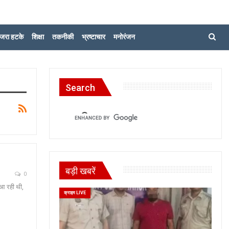
जरा हटके
शिक्षा
तकनीकी
भ्रष्टाचार
मनोरंजन
Search
बड़ी खबरें
0
 आ रही थी,
क्राइम LIVE