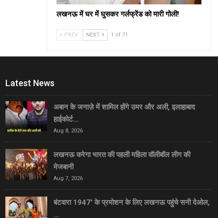
लखनऊ में घर में घुसकर गर्लफ्रेंड को मारी गोली!
PREV
NEXT
1 of 71
Latest News
अबान के जनाज़े में शामिल होंगे उमर और अली, इलाहाबाद
हाईकोर्ट…
Aug 8, 2026
लखनऊ करेगा भारत की पहली महिला वॉलीबॉल लीग की
मेजबानी
Aug 7, 2026
बंटवारा 1947′ के प्रमोशन के लिए लखनऊ पहुंचे सनी देओल,
…