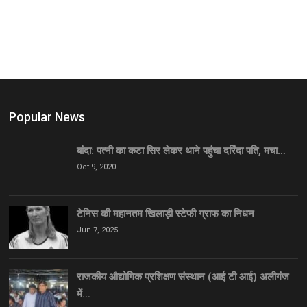
Popular News
बांदा: पत्नी का कटा सिर लेकर थाने पहुंचा दरिंदा पति, मचा…
Oct 9, 2020
टेनिस की महानतम खिलाड़ी स्टेफी ग्राफ का निधन
Jun 7, 2025
राजकीय औद्योगिक प्रशिक्षण संस्थान (आई टी आई) अलीगंज
में…