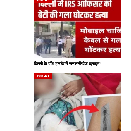
दिल्ली के पॉश इलाके में सनसनीखेज क्राइम!
क्राइम LIVE