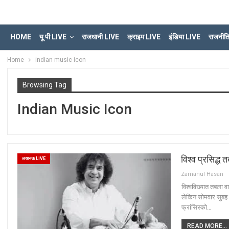
HOME
यू पी LIVE
राजधानी LIVE
क्राइम LIVE
इंडिया LIVE
राजनीत
Home
indian music icon
Browsing Tag
Indian Music Icon
विश्व प्रसिद्ध
लखनऊ LIVE
Zamanul Hasan
विश्वविख्यात तबला 
लेकिन सोमवार सुबह प
फ्रांसिस्को…
READ MORE...