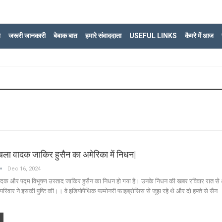
ि
जरूरी जानकारी
बेबाक बात
हमारे संवाददाता
USEFUL LINKS
कैमरे में आज
 तबला वादक जाकिर हुसैन का अमेरिका में निधन|
Dec 16, 2024
वादक और पद्म विभूषण उस्ताद जाकिर हुसैन का निधन हो गया है। उनके निधन की खबर रविवार रात से
रिवार ने इसकी पुष्टि की।। वे इडियोपैथिक पल्मोनरी फाइब्रोसिस से जूझ रहे थे और दो हफ्ते से सैन