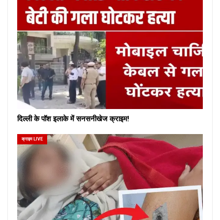
दिल्ली के पॉश इलाके में सनसनीखेज क्राइम!
क्राइम LIVE