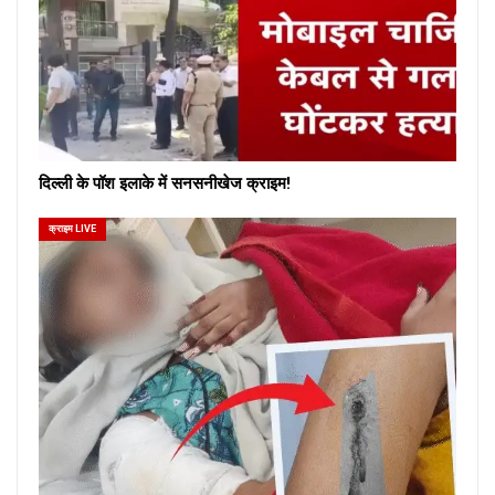
दिल्ली के पॉश इलाके में सनसनीखेज क्राइम!
क्राइम LIVE