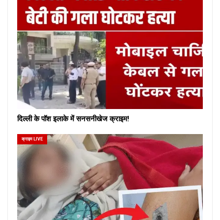
दिल्ली के पॉश इलाके में सनसनीखेज क्राइम!
क्राइम LIVE