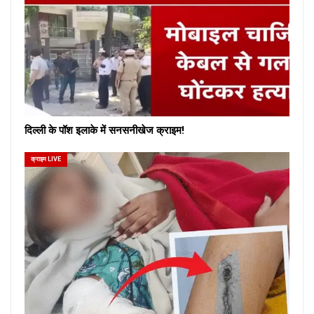
दिल्ली के पॉश इलाके में सनसनीखेज क्राइम!
क्राइम LIVE