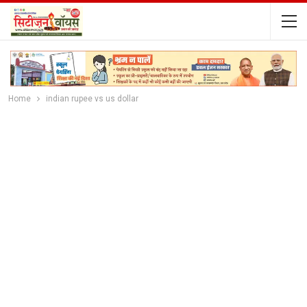
Home
indian rupee vs us dollar