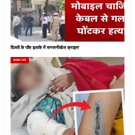
दिल्ली के पॉश इलाके में सनसनीखेज क्राइम!
क्राइम LIVE