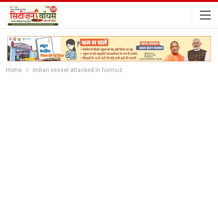
Home
indian vessel attacked in hormuz