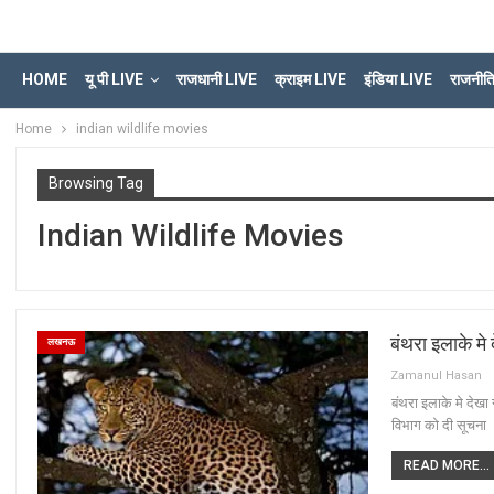
HOME
यू पी LIVE
राजधानी LIVE
क्राइम LIVE
इंडिया LIVE
राजनीत
Home
indian wildlife movies
Browsing Tag
Indian Wildlife Movies
बंथरा इलाके मे 
लखनऊ
Zamanul Hasan
बंथरा इलाके मे देखा 
विभाग को दी सूचना
READ MORE...