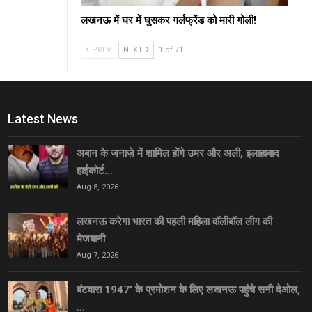
लखनऊ में घर में घुसकर गर्लफ्रेंड को मारी गोली!
PREV
NEXT
1 of 71
Latest News
अबान के जनाज़े में शामिल होंगे उमर और अली, इलाहाबाद
हाईकोर्ट…
Aug 8, 2026
लखनऊ करेगा भारत की पहली महिला वॉलीबॉल लीग की
मेजबानी
Aug 7, 2026
बंटवारा 1947′ के प्रमोशन के लिए लखनऊ पहुंचे सनी देओल,
…