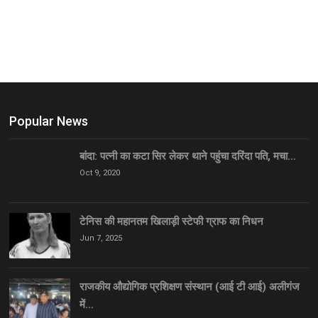
Popular News
बांदा: पत्नी का कटा सिर लेकर थाने पहुंचा दरिंदा पति, मचा…
Oct 9, 2020
टेनिस की महानतम खिलाड़ी स्टेफी ग्राफ का निधन
Jun 7, 2025
राजकीय औद्योगिक प्रशिक्षण संस्थान (आई टी आई) अलीगंज
में…