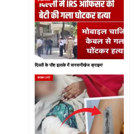
दिल्ली के पॉश इलाके में सनसनीखेज क्राइम!
क्राइम LIVE