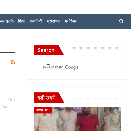
जरा हटके
शिक्षा
तकनीकी
भ्रष्टाचार
मनोरंजन
Search
बड़ी खबरें
0
ं ने वन
क्राइम LIVE