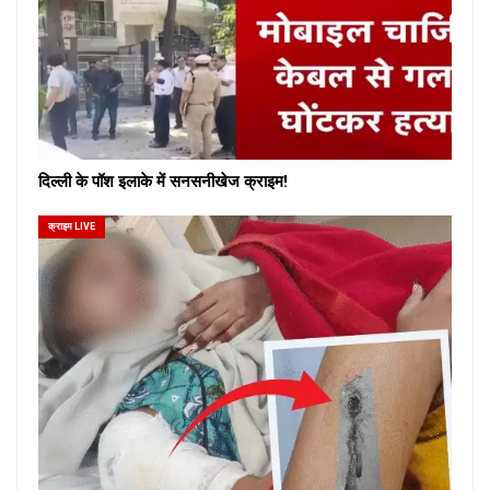
दिल्ली के पॉश इलाके में सनसनीखेज क्राइम!
क्राइम LIVE