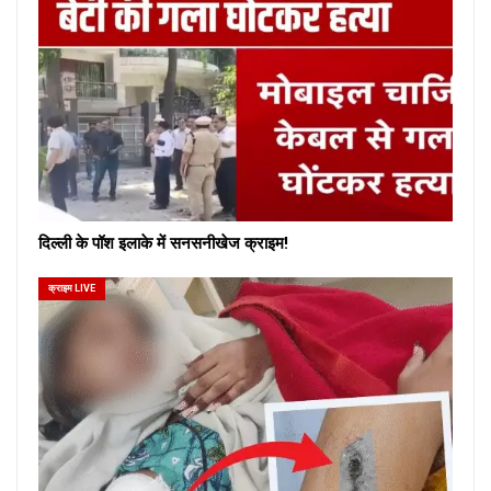
दिल्ली के पॉश इलाके में सनसनीखेज क्राइम!
क्राइम LIVE