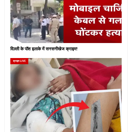
दिल्ली के पॉश इलाके में सनसनीखेज क्राइम!
क्राइम LIVE