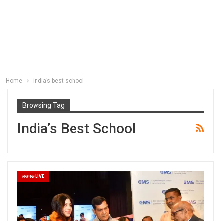
Home
india’s best school
Browsing Tag
India’s Best School
लखनऊ LIVE