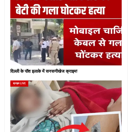
दिल्ली के पॉश इलाके में सनसनीखेज क्राइम!
क्राइम LIVE