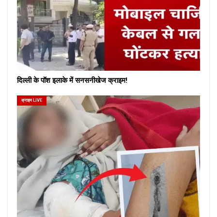
दिल्ली के पॉश इलाके में सनसनीखेज क्राइम!
क्राइम LIVE