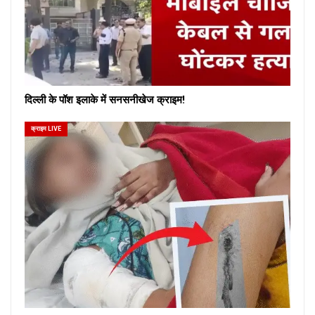
दिल्ली के पॉश इलाके में सनसनीखेज क्राइम!
क्राइम LIVE