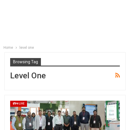
Home
level one
Browsing Tag
Level One
इंडिया LIVE