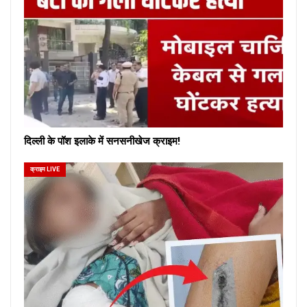
दिल्ली के पॉश इलाके में सनसनीखेज क्राइम!
क्राइम LIVE