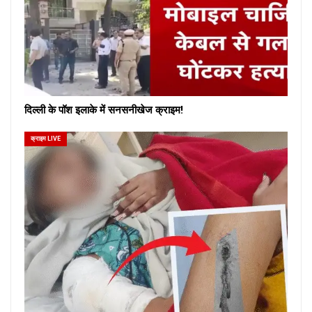
दिल्ली के पॉश इलाके में सनसनीखेज क्राइम!
क्राइम LIVE