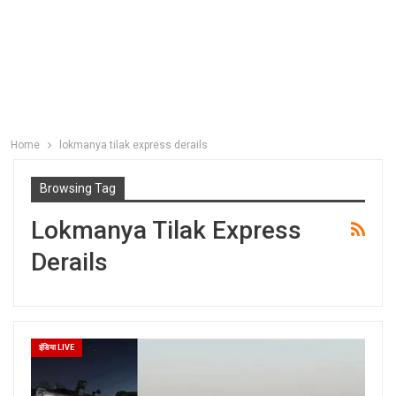
Home
lokmanya tilak express derails
Browsing Tag
Lokmanya Tilak Express
Derails
इंडिया LIVE