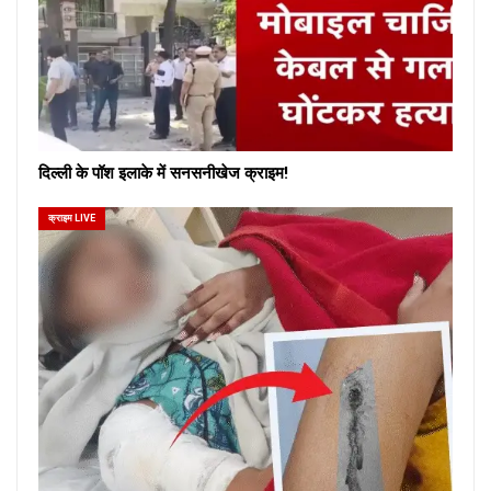
दिल्ली के पॉश इलाके में सनसनीखेज क्राइम!
क्राइम LIVE