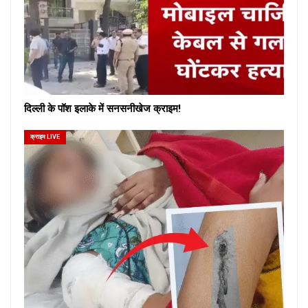
दिल्ली के पॉश इलाके में सनसनीखेज क्राइम!
क्राइम LIVE