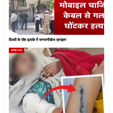
दिल्ली के पॉश इलाके में सनसनीखेज क्राइम!
क्राइम LIVE