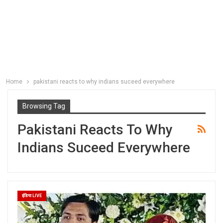
Home
pakistani reacts to why indians suceed everywhere
Browsing Tag
Pakistani Reacts To Why
Indians Suceed Everywhere
इंडिया LIVE