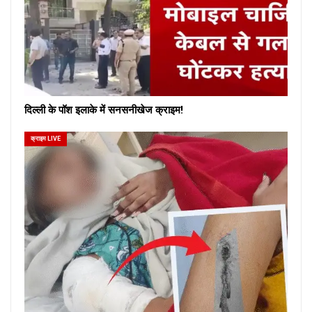
दिल्ली के पॉश इलाके में सनसनीखेज क्राइम!
क्राइम LIVE