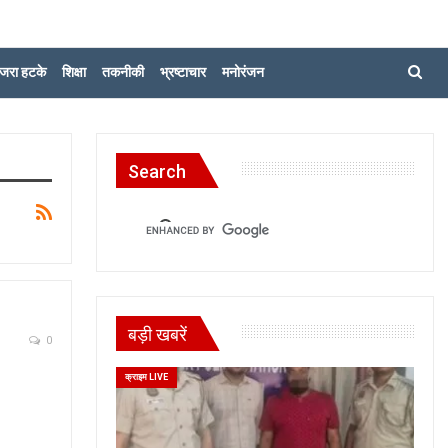
जरा हटके
शिक्षा
तकनीकी
भ्रष्टाचार
मनोरंजन
Search
बड़ी खबरें
0
क्राइम LIVE