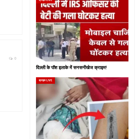
0
दिल्ली के पॉश इलाके में सनसनीखेज क्राइम!
क्राइम LIVE