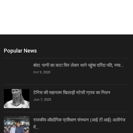
Popular News
बांदा: पत्नी का कटा सिर लेकर थाने पहुंचा दरिंदा पति, मचा…
Oct 9, 2020
टेनिस की महानतम खिलाड़ी स्टेफी ग्राफ का निधन
Jun 7, 2025
राजकीय औद्योगिक प्रशिक्षण संस्थान (आई टी आई) अलीगंज
में…