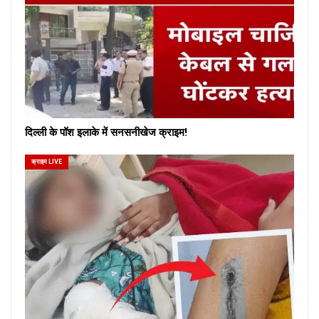
दिल्ली के पॉश इलाके में सनसनीखेज क्राइम!
क्राइम LIVE