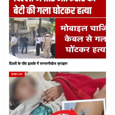
दिल्ली के पॉश इलाके में सनसनीखेज क्राइम!
क्राइम LIVE