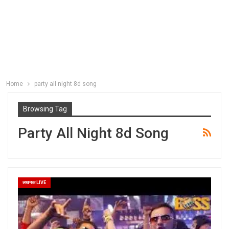
Home
party all night 8d song
Browsing Tag
Party All Night 8d Song
लखनऊ LIVE