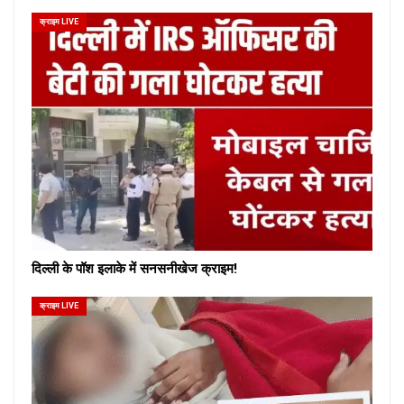
क्राइम LIVE
दिल्ली के पॉश इलाके में सनसनीखेज क्राइम!
क्राइम LIVE