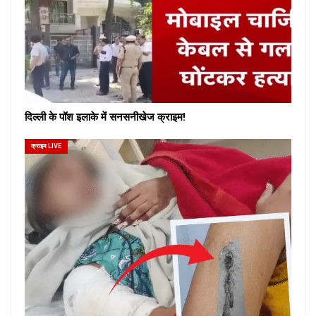
दिल्ली के पॉश इलाके में सनसनीखेज क्राइम!
क्राइम LIVE