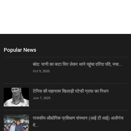
Popular News
बांदा: पत्नी का कटा सिर लेकर थाने पहुंचा दरिंदा पति, मचा…
Oct 9, 2020
टेनिस की महानतम खिलाड़ी स्टेफी ग्राफ का निधन
Jun 7, 2025
राजकीय औद्योगिक प्रशिक्षण संस्थान (आई टी आई) अलीगंज
में…