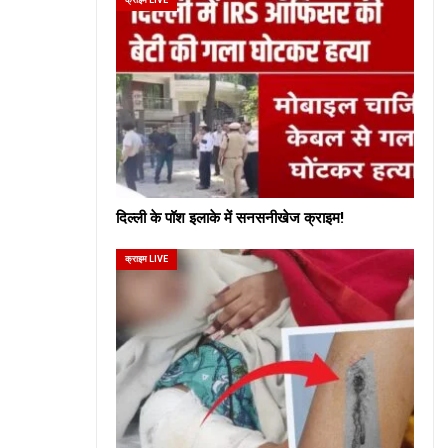
दिल्ली के पॉश इलाके में सनसनीखेज क्राइम!
क्राइम LIVE