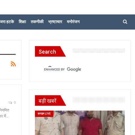
जरा हटके
शिक्षा
तकनीकी
भ्रष्टाचार
मनोरंजन
Search
बड़ी खबरें
0
 नियमित
क्राइम LIVE
सर में…