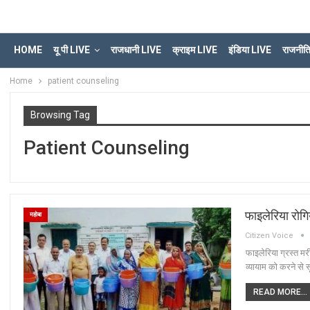
HOME
यू पी LIVE
राजधानी LIVE
क्राइम LIVE
इंडिया LIVE
राजनीत
Home
patient counseling
Browsing Tag
Patient Counseling
फाइलेरिया रोगि
महोबा
Citizen Voice
फाइलेरिया ग्रस्त म
व्यायाम को करने से स
READ MORE...