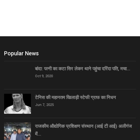
Popular News
बांदा: पत्नी का कटा सिर लेकर थाने पहुंचा दरिंदा पति, मचा…
Oct 9, 2020
टेनिस की महानतम खिलाड़ी स्टेफी ग्राफ का निधन
Jun 7, 2025
राजकीय औद्योगिक प्रशिक्षण संस्थान (आई टी आई) अलीगंज
में…