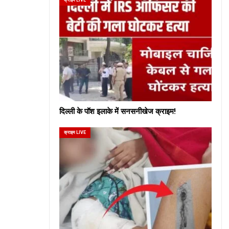
दिल्ली के पॉश इलाके में सनसनीखेज क्राइम!
क्राइम LIVE