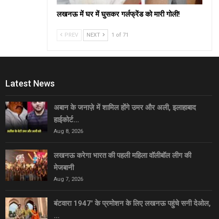
लखनऊ में घर में घुसकर गर्लफ्रेंड को मारी गोली!
PREV
NEXT
1 of 71
Latest News
अबान के जनाज़े में शामिल होंगे उमर और अली, इलाहाबाद
हाईकोर्ट…
Aug 8, 2026
लखनऊ करेगा भारत की पहली महिला वॉलीबॉल लीग की
मेजबानी
Aug 7, 2026
बंटवारा 1947′ के प्रमोशन के लिए लखनऊ पहुंचे सनी देओल,
…