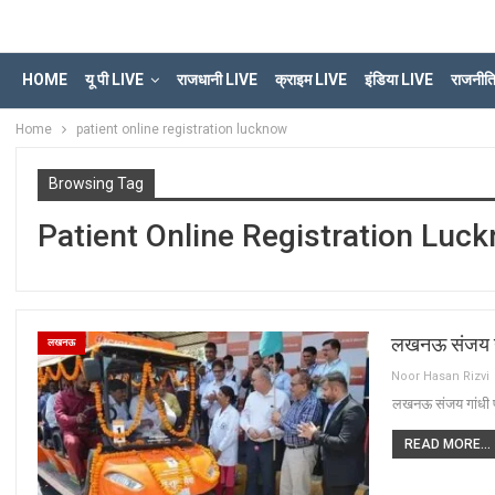
HOME
यू पी LIVE
राजधानी LIVE
क्राइम LIVE
इंडिया LIVE
राजनीत
Home
patient online registration lucknow
Browsing Tag
Patient Online Registration Luc
लखनऊ संजय गांधी
लखनऊ
Noor Hasan Rizvi
लखनऊ संजय गांधी पी ज
READ MORE...