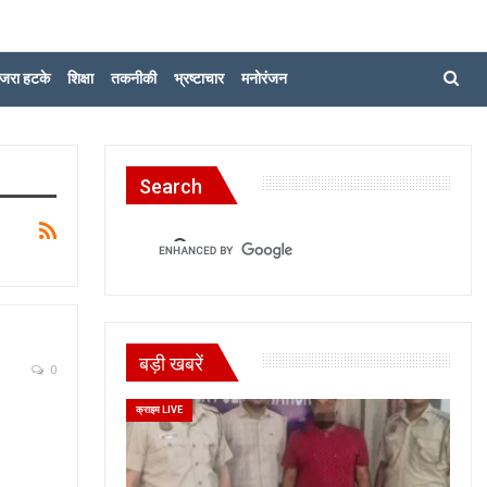
जरा हटके
शिक्षा
तकनीकी
भ्रष्टाचार
मनोरंजन
Search
बड़ी खबरें
0
क्राइम LIVE